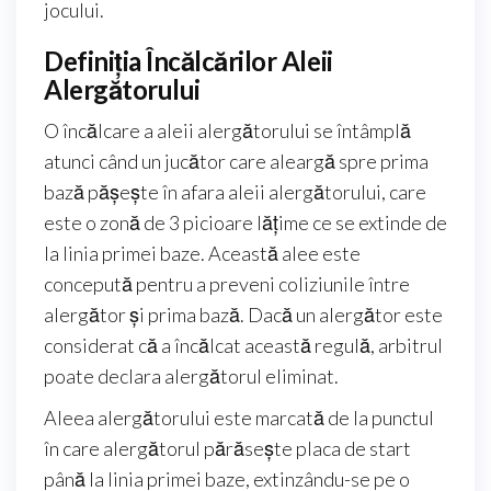
jocului.
Definiția Încălcărilor Aleii
Alergătorului
O încălcare a aleii alergătorului se întâmplă
atunci când un jucător care aleargă spre prima
bază pășește în afara aleii alergătorului, care
este o zonă de 3 picioare lățime ce se extinde de
la linia primei baze. Această alee este
concepută pentru a preveni coliziunile între
alergător și prima bază. Dacă un alergător este
considerat că a încălcat această regulă, arbitrul
poate declara alergătorul eliminat.
Aleea alergătorului este marcată de la punctul
în care alergătorul părăsește placa de start
până la linia primei baze, extinzându-se pe o