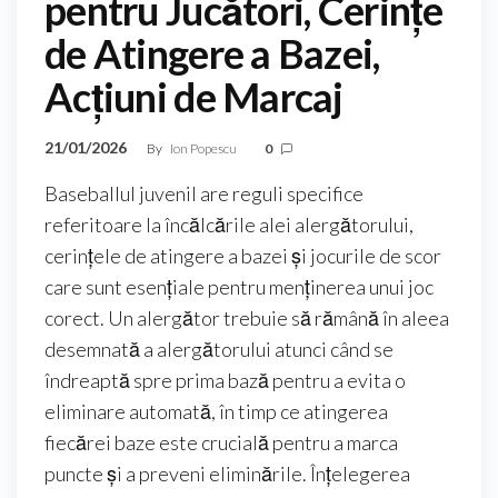
pentru Jucători, Cerințe
de Atingere a Bazei,
Acțiuni de Marcaj
21/01/2026
By
Ion Popescu
0
Baseballul juvenil are reguli specifice
referitoare la încălcările alei alergătorului,
cerințele de atingere a bazei și jocurile de scor
care sunt esențiale pentru menținerea unui joc
corect. Un alergător trebuie să rămână în aleea
desemnată a alergătorului atunci când se
îndreaptă spre prima bază pentru a evita o
eliminare automată, în timp ce atingerea
fiecărei baze este crucială pentru a marca
puncte și a preveni eliminările. Înțelegerea