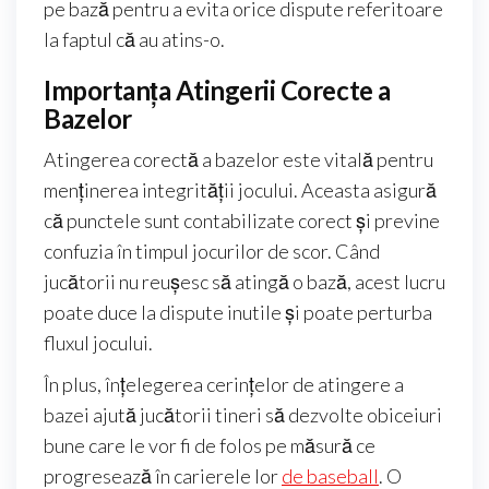
pe bază pentru a evita orice dispute referitoare
la faptul că au atins-o.
Importanța Atingerii Corecte a
Bazelor
Atingerea corectă a bazelor este vitală pentru
menținerea integrității jocului. Aceasta asigură
că punctele sunt contabilizate corect și previne
confuzia în timpul jocurilor de scor. Când
jucătorii nu reușesc să atingă o bază, acest lucru
poate duce la dispute inutile și poate perturba
fluxul jocului.
În plus, înțelegerea cerințelor de atingere a
bazei ajută jucătorii tineri să dezvolte obiceiuri
bune care le vor fi de folos pe măsură ce
progresează în carierele lor
de baseball
. O