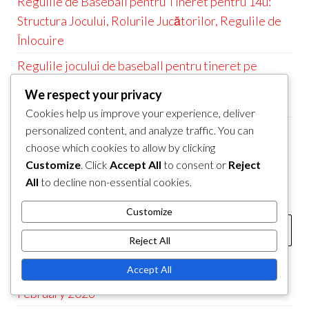
Regulile de Baseball pentru Tineret pentru 14u:
Structura Jocului, Rolurile Jucătorilor, Regulile de
Înlocuire
Regulile jocului de baseball pentru tineret pe
Coasta de Vest, Adaptări pentru aruncători,
We respect your privacy
Eligibilitatea jucătorilor
Cookies help us improve your experience, deliver
Regulile Baseball-ului pentru Tineret: Interpretări
personalized content, and analyze traffic. You can
choose which cookies to allow by clicking
ale Mingii Foul, Regulile Mingii Zburătoare în
Customize
. Click
Accept All
to consent or
Reject
Infield, Definiții ale Mingii Corecte
All
to decline non-essential cookies.
CĂUTARE
Customize
Search
Reject All
for:
ARHIVĂ
Accept All
February 2026