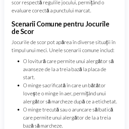
scor respectă regulile jocului, permițând o
evaluare corectă a punctului marcat.
Scenarii Comune pentru Jocurile
de Scor
Jocurile de scor pot apărea în diverse situații în
timpul unui meci. Unele scenarii comune includ:
O lovitură care permite unui alergător să
avanseze de la a treia bază la placa de
start.
O minge sacrificată în care un bătător
lovește o minge în aer, permițând unui
alergător să marcheze după ce a etichetat.
O minge trecută sau o aruncare sălbatică
care permite unui alergător de la a treia
bază să marcheze.