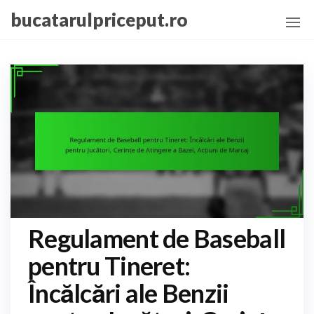
Skip
bucatarulpriceput.ro
to
the
content
Regulament de Baseball
pentru Tineret:
Încălcări ale Benzii