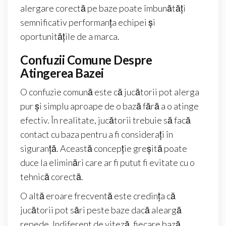
alergare corectă pe baze poate îmbunătăți
semnificativ performanța echipei și
oportunitățile de a marca.
Confuzii Comune Despre
Atingerea Bazei
O confuzie comună este că jucătorii pot alerga
pur și simplu aproape de o bază fără a o atinge
efectiv. În realitate, jucătorii trebuie să facă
contact cu baza pentru a fi considerați în
siguranță. Această concepție greșită poate
duce la eliminări care ar fi putut fi evitate cu o
tehnică corectă.
O altă eroare frecventă este credința că
jucătorii pot sări peste baze dacă aleargă
repede. Indiferent de viteză, fiecare bază