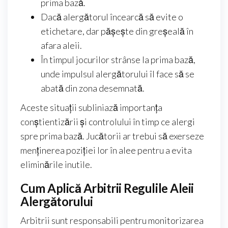
prima bază.
Dacă alergătorul încearcă să evite o
etichetare, dar pășește din greșeală în
afara aleii.
În timpul jocurilor strânse la prima bază,
unde impulsul alergătorului îl face să se
abată din zona desemnată.
Aceste situații subliniază importanța
conștientizării și controlului în timp ce alergi
spre prima bază. Jucătorii ar trebui să exerseze
menținerea poziției lor în alee pentru a evita
eliminările inutile.
Cum Aplică Arbitrii Regulile Aleii
Alergătorului
Arbitrii sunt responsabili pentru monitorizarea