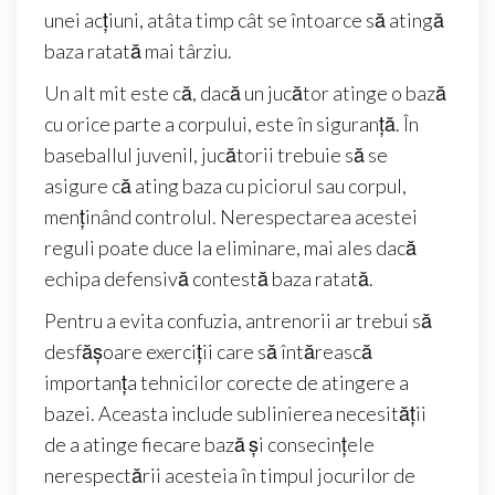
unei acțiuni, atâta timp cât se întoarce să atingă
baza ratată mai târziu.
Un alt mit este că, dacă un jucător atinge o bază
cu orice parte a corpului, este în siguranță. În
baseballul juvenil, jucătorii trebuie să se
asigure că ating baza cu piciorul sau corpul,
menținând controlul. Nerespectarea acestei
reguli poate duce la eliminare, mai ales dacă
echipa defensivă contestă baza ratată.
Pentru a evita confuzia, antrenorii ar trebui să
desfășoare exerciții care să întărească
importanța tehnicilor corecte de atingere a
bazei. Aceasta include sublinierea necesității
de a atinge fiecare bază și consecințele
nerespectării acesteia în timpul jocurilor de