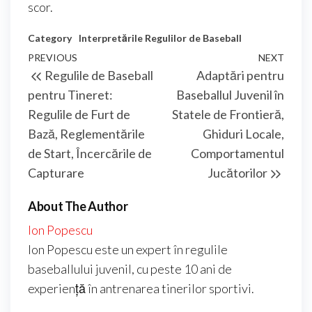
scor.
Category
Interpretările Regulilor de Baseball
Post
Previous
PREVIOUS
NEXT
Next
Regulile de Baseball
Adaptări pentru
navigation
Post
Post
pentru Tineret:
Baseballul Juvenil în
Regulile de Furt de
Statele de Frontieră,
Bază, Reglementările
Ghiduri Locale,
de Start, Încercările de
Comportamentul
Capturare
Jucătorilor
About The Author
Ion Popescu
Ion Popescu este un expert în regulile
baseballului juvenil, cu peste 10 ani de
experiență în antrenarea tinerilor sportivi.