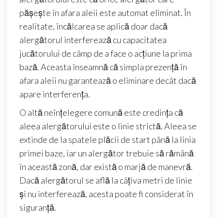
pășește în afara aleii este automat eliminat. În
realitate, încălcarea se aplică doar dacă
alergătorul interferează cu capacitatea
jucătorului de câmp de a face o acțiune la prima
bază. Aceasta înseamnă că simpla prezență în
afara aleii nu garantează o eliminare decât dacă
apare interferența.
O altă neînțelegere comună este credința că
aleea alergătorului este o linie strictă. Aleea se
extinde de la spatele plăcii de start până la linia
primei baze, iar un alergător trebuie să rămână
în această zonă, dar există o marjă de manevră.
Dacă alergătorul se află la câțiva metri de linie
și nu interferează, acesta poate fi considerat în
siguranță.